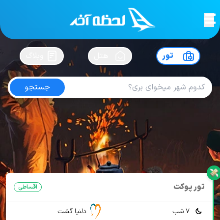
لحظه آخر
در
سفرت رو بساز !
تور
هتل
وبلاگ
جستجو
تور تایلند تابستان
امتیاز
4.4
از
5
| از
104
کاربر
17 تور از 2 آژانس
لحظه آخر
تور
تور تایلند
تور تایلند تابستان
تور پوکت
اقساطی
7 شب
دلنیا گشت