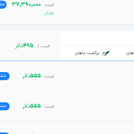
37,390,000
مشا
495
دلار
هان
برگشت: ماهان
555
دلار
مشا
555
دلار
مشا