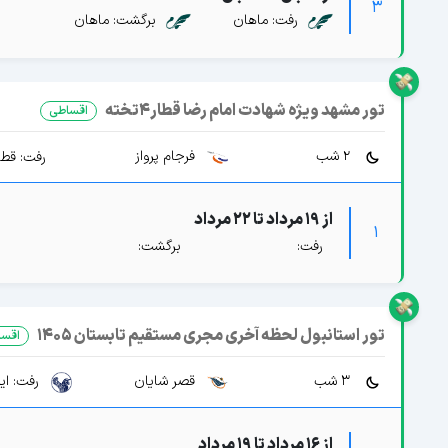
3
رفت: ماهان
برگشت: ماهان
تور مشهد ویژه شهادت امام رضا قطار4تخته
اقساطی
2 شب
فرجام پرواز
رفت: قطار 4 تخته 
از 19 مرداد تا 22 مرداد
1
رفت:
برگشت:
تور استانبول لحظه آخری مجری مستقیم تابستان 1405
اقسا
3 شب
قصر شایان
رفت: ایرا
از 16 مرداد تا 19 مرداد