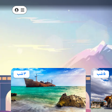
3 شب
4 شب