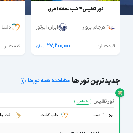
تور ارمنستان
چین ویژه 
ر
دلنیا گشت
کاسپین
آسان 
54,190,000
قیمت از:
قیمت از:
جدیدترین تور ها
مشاهده همه تورها
تور تفلیس
اقساطی
3 شب
دلنیا گشت
رفت: وا