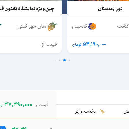
نمایشگاه کانتون فیر گوانجو
مجری مستقیم تور کی
مهر گیتی
ماهان
قصر شایان
495 دلار
0,000
قیمت از:
37,390,000
رش
برگشت: وارش