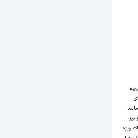
، ۱۰ روزه و 4 روزه است. هرچه
ای
انند
نیز
ت ویژه
یر قرار