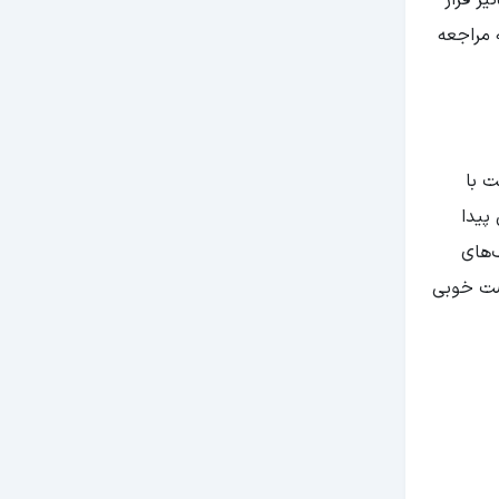
 مراجعه
ت با
 پیدا
گ‌های
رصت خوبی