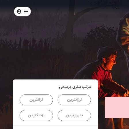
امتیاز
4.3
از
5
| از
103
کاربر
مرتب سازی براساس
ارزانترین
گرانترین
به‌روزترین
نزدیکترین