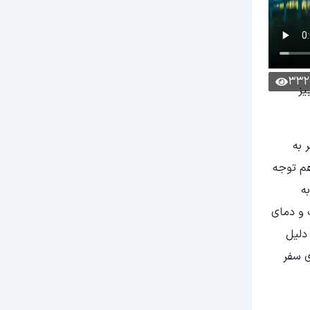
332
یز
 که سفر به
هم توجه
ه
 و دمای
ه دلیل
ی سفر