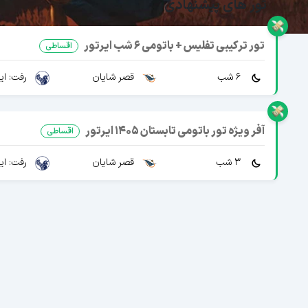
تور های پیشنهادی
تور ترکیبی تفلیس + باتومی 6 شب ایرتور
اقساطی
6 شب
قصر شایان
رفت: ایرا
آفر ویژه تور باتومی تابستان 1405 ایرتور
اقساطی
3 شب
قصر شایان
رفت: ایرا