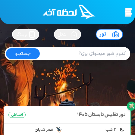
لحظه آخر
در
سفرت رو بساز !
تور
هتل
وبلاگ
جستجو
تور تفلیس
امتیاز
4.1
از
5
| از
3704
کاربر
168 تور از 3 آژانس
لحظه آخر
تور
تور گرجستان
تور تفلیس
تور تفلیس تابستان 1405
اقساطی
3 شب
قصر شایان