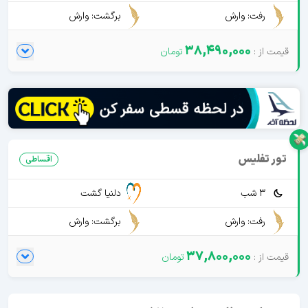
رفت: وارش
برگشت: وارش
38,490,000
تور تفلیس
اقساطی
3 شب
دلنیا گشت
رفت: وارش
برگشت: وارش
37,800,000