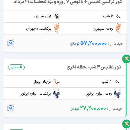
تور ترکیبی تفلیس + باتومی 7 روزه ویژه تعطیلات 21 مرداد
6 شب
قصر شایان
رفت: سپهران
برگشت: سپهران
57,200,000
تور تفلیس 4 شب لحظه آخری
اقساطی
4 شب
فرجام پرواز
رفت: ایران ایرتور
برگشت: ایران ایرتور
27,200,000