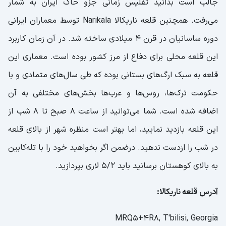
جالب است بدانید تفلیس زمانی جزو خاک ایران به‌ شمار
می‌رفت. همچنین قلعه ناریکالا Narikala توسط معماران ایرانی
دوره ساسانیان در قرن 4 میلادی ساخته شد. در آن زمان کاربرد
این قلعه محلی برای دفاع از مرز کشور بوده است. معماری این
قلعه به سبک ارگ‌های بستانی بوده که طی سال‌های متمادی و با
حکومت ترک‌ها، روس‌ها و عرب‌ها بخش‌های مختلفی به آن
اضافه شده است. شما می‌توانید از ساعت 8 صبح تا 8 شب از
این قلعه بازدید نمایید، اما بهتر است منظره شهر از بالای قلعه
در شب را ازدست ندهید. درضمن اگر بخواهید خود را با تله‌کابین
به بالای کوهستان برسانید باید 5/2 لاری بپردازید.
آدرس قلعه ناریکالا:
MRQ5+4R8, T'bilisi, Georgia