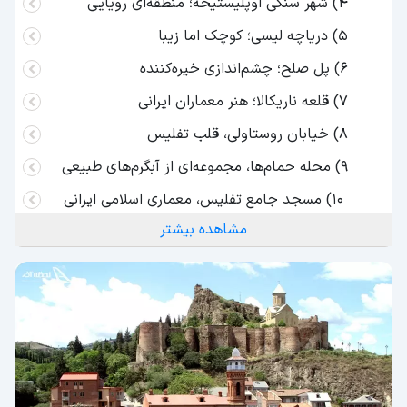
4) شهر سنگی اوپلیستیخه؛ منطقه‌ای رویایی
5) دریاچه لیسی؛ کوچک اما زیبا
6) پل صلح؛ چشم‌اندازی خیره‌کننده
7) قلعه ناریکالا؛ هنر معماران ایرانی
8) خیابان روستاولی، قلب تفلیس
9) محله حمام‌ها، مجموعه‌ای از آبگرم‌های طبیعی
10) مسجد جامع تفلیس، معماری اسلامی ایرانی
مشاهده بیشتر
11) آتشگاه تفلیس، ردپایی از زرتشتیان ایرانی
12)موزه ملی گرجستان، مجموعه‌ای زیبا از موزه‌های
متنوع
13) خانه اپرای پالیاشویلی، ساختمانی رویایی
14) قطار کابلی تفلیس؛ در میان کوه های کوتاه و
بلند