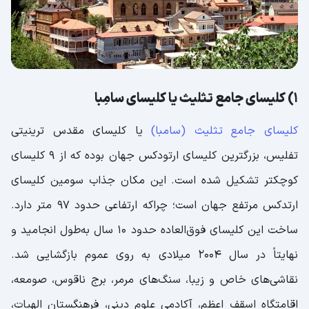
15) کلیسای متخی؛ معروف ترین کلیسای قدیمی
تفلیس
16) خانه های مسکونی قدیمی؛ راهروهای درهم
تنیده
1) کلیسای جامع تثلیث یا کلیسای سامِبا
17) پارک رایک؛ دوست بزرگ و کوچک
18) برج ساعت تفلیس؛ هنر کاشیکاری
کلیسای جامع تثلیث (سامبا)
یا کلیسای مقدس ترینیتی
19) چاپخانه زیرزمینی استالین؛ راه فرار از مرگ
تفلیس، بزرگترین کلیسای ارتودکس جهان بوده که از 9 کلیسای
20) دریاچه لاک پشت تفلیس؛ آب بازی لاک پشت
کوچکتر تشکیل شده است. این مکان جذاب سومین کلیسای
ها
ارتدکس مرتفع جهان است؛ چراکه ارتفاعی حدود 97 متر دارد.
21) شهربازی متاتسمیندا؛ بازی های متنوع هیجان
ساخت این کلیسای فوق‌العاده حدود 10 سال به‌طول انجامید و
انگیز
نهایتاً در سال 2004 میلادی به روی عموم بازگشایی شد.
22) سالن تئاتر گابریادزه؛ رقص عروسک در صحنه
نقاشی‌های خاص و زیبا، سنگ‌های مرمر، برج ناقوس، صومعه،
23) خیابان پکینی؛ بازارگردی تمام عیار
اقامتگاه اسقف اعظم، آکادمی علوم دینی، فرهنگستان الهیات،