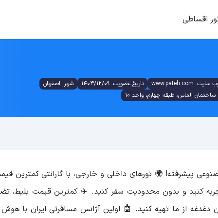
ور اقساطی
 سایت: www.pateh.com
تاریخ عضویت: 1403/12/09
شهر: اصفهان
نوعی پیشرفته! 🌍 تورهای داخلی و خارجی، با گارانتی کمترین قیمت
 تجربه کنید و بدون محدودیت سفر کنید. ✈️ کمترین قیمت بلیط، تض
ن دغدغه از ما تهیه کنید. 🤖 اولین آژانس مسافرتی ایران با هوش