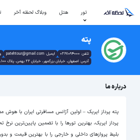
تور
هتل
وبلاگ لحظه آخر
ت
پته
تلفن: 02191094000
ایمیل: patehtour@gmail.com
وب
آدرس: اصفهان، خیابان بزرگمهر، خیابان ۲۲ بهمن، پلاک ۱۰۰، ساختمان الماس، طبقه چهارم، واحد ۱۰
درباره ما
پته پرداز ایریک – اولین آژانس مسافرتی ایران با هوش مص
پرداز ایریک، بهترین تورها را با تضمین پایین‌ترین نرخ
بلیط پروازهای داخلی و خارجی را با بهترین قیمت و بدو