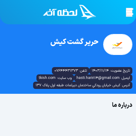
حرير گشت کيش
تاریخ عضویت: 1403/11/14
تلفن: 07644431373
ایمیل: hasti.hariri14@gmail.com
وب سایت: tkish.com
آدرس: کيش خيابان رودکي ساختمان ديپلمات طبقه اول پلاک 137
درباره ما