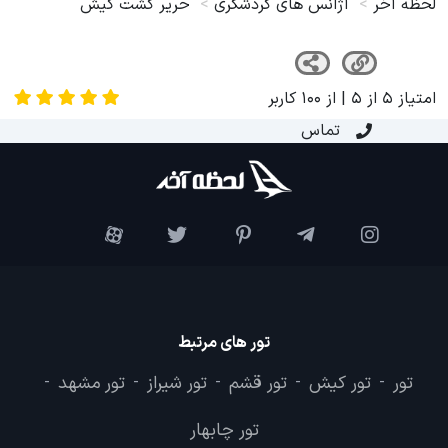
لحظه آخر
آژانس های گردشگری
حرير گشت کيش
امتیاز
5
از
5
| از
100
کاربر
تماس
تور های مرتبط
تور
تور کیش
تور قشم
تور شیراز
تور مشهد
-
-
-
-
-
تور چابهار