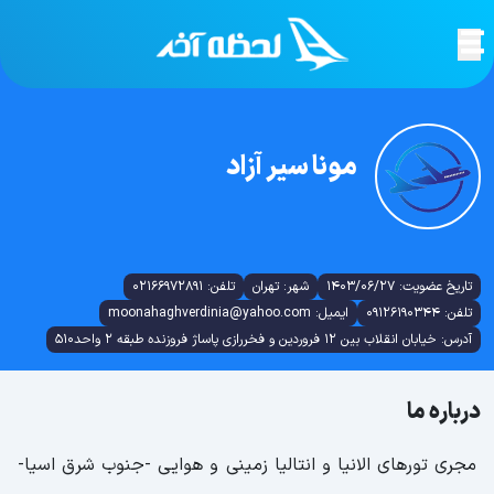
مونا سیر آزاد
تاریخ عضویت: 1403/06/27
شهر: تهران
تلفن: 02166972891
تلفن: 09126190344
ایمیل: moonahaghverdinia@yahoo.com
آدرس: خیابان انقلاب بین 12 فروردین و فخررازی پاساژ فروزنده طبقه 2 واحد510
درباره ما
مجری تورهای الانیا و انتالیا زمینی و هوایی -جنوب شرق اسیا-