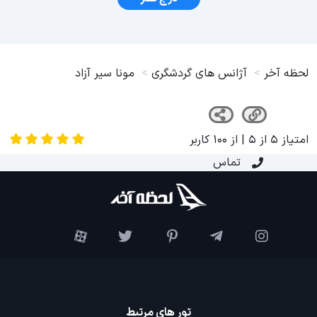
لحظه آخر
آژانس های گردشگری
مونا سیر آزاد
امتیاز
5
از
5
| از
100
کاربر
تماس
تور های مرتبط