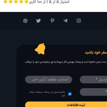
امتیاز
5
از
5
| از
100
کاربر
فر خود باشید
مدت زمان دلخواه ثبت و پیامک بهترین آفر مربوط به تور درخواستی خود را دریافت
مایلم ایمیل و یا پیامک خبرنامه دریافت
کنم.