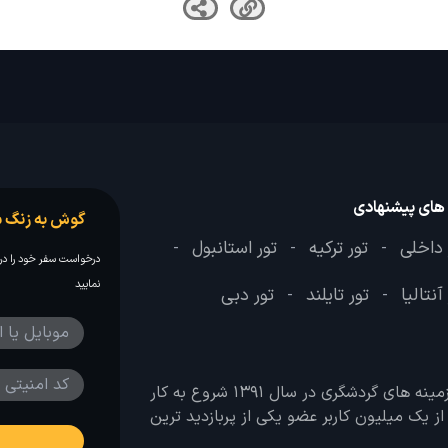
 های پیشنهادی
گوش به زنگ س
 داخلی
تور ترکیه
تور استانبول
-
-
-
درخواست سفر خود را در 
نمایید
آنتالیا
تور تایلند
تور دبی
-
-
وب سایت لحظه آخر با هدف ایجاد بانکی جامع در تمامی زمینه های گردشگری در سال 1391 شروع به کار
 بیش از یک میلیون کاربر عضو یکی از پربازدید ترین