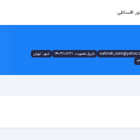
ور اقساطی
تاریخ عضویت: 1403/06/21
شهر: تهران