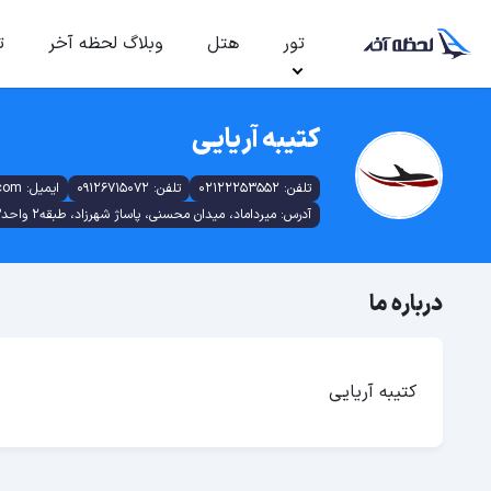
تور
هتل
وبلاگ لحظه آخر
ت
کتیبه آریایی
تلفن: 02122253552
تلفن: 09126715072
ایمیل: salimeh_zeini@yahoo.com
آدرس: میرداماد، میدان محسنی، پاساژ شهرزاد، طبقه2 واحد13
درباره ما
کتیبه آریایی