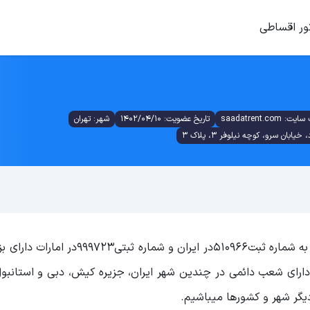
ور اقساطی
ت: saadatrent.com
تاریخ عضویت: 1402/04/10
شهر: تهران
ان سرو، کوچه نیلوفر 3، پلاک 3
موسسه بین المللی کارن آوران سعادت آتیه (سعادت رنت) به شماره ثبت510966در ایران و 
 دارای شعب دائمی در چندین شهر ایران، جزیره کیش، دبی و استانب
گر شهر و کشورها میباشیم.