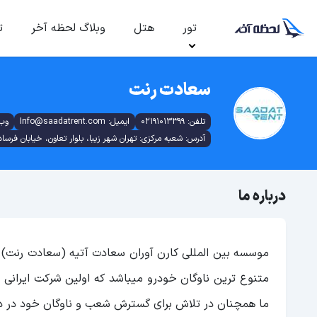
تور
هتل
وبلاگ لحظه آخر
ت
سعادت رنت
تلفن: 02191013399
ایمیل: Info@saadatrent.com
وب سای
آدرس: شعبه مرکزی: تهران شهر زیبا، بلوار تعاون، خیابان فرساد، خیاب
درباره ما
متنوع ترین ناوگان خودرو میباشد که اولین شرکت ایرانی
ما همچنان در تلاش برای گسترش شعب و ناوگان خود در دی