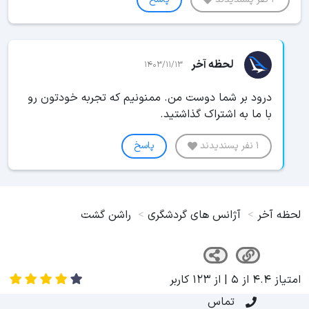
لحظه آخر
1403/11/13
درود بر شما دوست من. ممنونیم که تجربه خودتون رو
با ما به اشتراک گذاشتید.
1 نفر پسندیدند
پاسخ
لحظه آخر
آژانس های گردشگری
راشن گشت
امتیاز
4.4
از
5
| از
123
کاربر
تماس