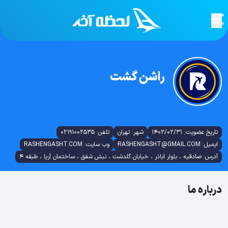
راشن گشت
تاریخ عضویت: 1402/02/31
شهر: تهران
تلفن: 02191002535
ایمیل: RASHENGASHT@GMAIL.COM
وب سایت: RASHENGASHT.COM
آدرس: صادقیه ، بلوار اباذر ، خیابان گلدشت ، نبش شفق ، ساختمان آریا ، طبقه ۴
درباره ما