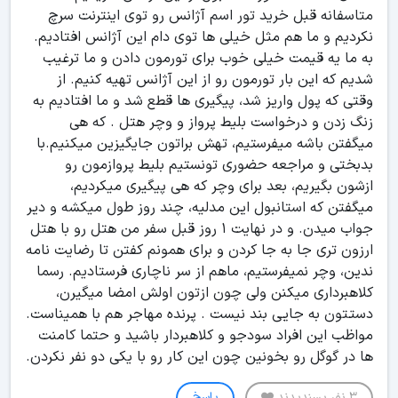
متاسفانه قبل خرید تور اسم آژانس رو توی اینترنت سرچ
نکردیم و ما هم مثل خیلی ها توی دام این آژانس افتادیم.
به ما یه قیمت خیلی خوب برای تورمون دادن و ما ترغیب
شدیم که این بار تورمون رو از این آژانس تهیه کنیم. از
وقتی که پول واریز شد، پیگیری ها قطع شد و ما افتادیم به
زنگ زدن و درخواست بلیط پرواز و وچر هتل . که هی
میگفتن باشه میفرستیم، تهش براتون جایگیزین میکنیم.با
بدبختی و مراجعه حضوری تونستیم بلیط پروازمون رو
ازشون بگیریم، بعد برای وچر که هی پیگیری میکردیم،
میگفتن که استانبول این مدلیه، چند روز طول میکشه و دیر
جواب میدن. و در نهایت 1 روز قبل سفر من هتل رو با هتل
ارزون تری جا به جا کردن و برای همونم کفتن تا رضایت نامه
ندین، وچر نمیفرستیم، ماهم از سر ناچاری فرستادیم. رسما
کلاهبرداری میکنن ولی چون ازتون اولش امضا میگیرن،
دستتون به جایی بند نیست . پرنده مهاجر هم با همیناست.
مواظب این افراد سودجو و کلاهبردار باشید و حتما کامنت
ها در گوگل رو بخونین چون این کار رو با یکی دو نفر نکردن.
3 نفر پسندیدند
پاسخ