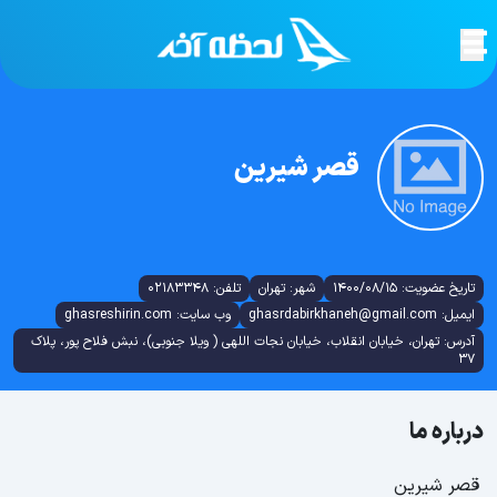
قصر شیرین
تاریخ عضویت: 1400/08/15
شهر: تهران
تلفن: 02183348
ایمیل: ghasrdabirkhaneh@gmail.com
وب سایت: ghasreshirin.com
آدرس: تهران، خیابان انقلاب، خیابان نجات اللهی ( ویلا جنوبی)، نبش فلاح پور، پلاک
37
درباره ما
قصر شیرین