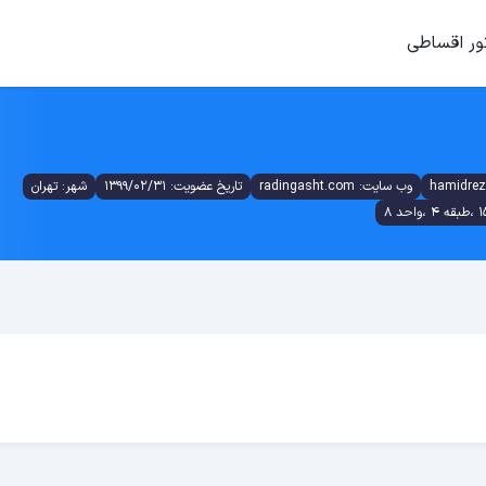
ور اقساطی
وب سایت: radingasht.com
تاریخ عضویت: 1399/02/31
شهر: تهران