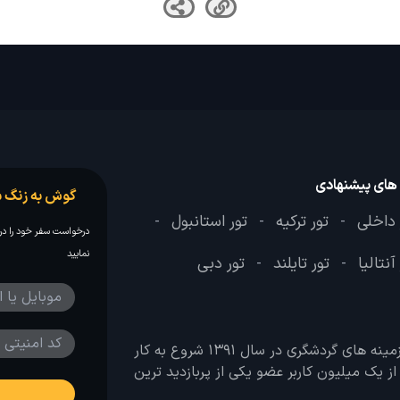
 های پیشنهادی
گوش به زنگ س
 داخلی
تور ترکیه
تور استانبول
-
-
-
درخواست سفر خود را در 
نمایید
آنتالیا
تور تایلند
تور دبی
-
-
وب سایت لحظه آخر با هدف ایجاد بانکی جامع در تمامی زمینه های گردشگری در سال 1391 شروع به کار
 بیش از یک میلیون کاربر عضو یکی از پربازدید ترین