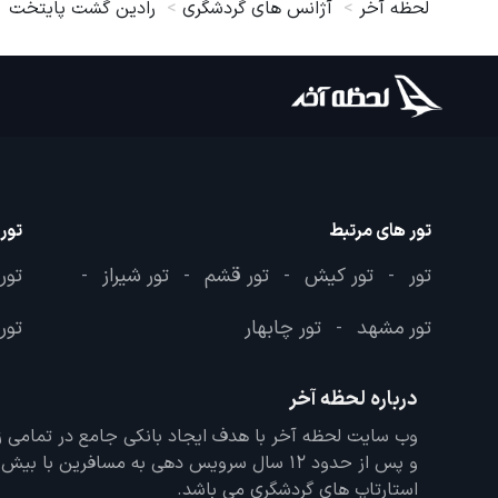
لحظه آخر
آژانس های گردشگری
رادین گشت پایتخت
تور های مرتبط
تور
تور
تور کیش
تور قشم
تور شیراز
تور
-
-
-
-
تور مشهد
تور چابهار
تور 
-
درباره لحظه آخر
و پس از حدود 12 سال سرویس دهی به مسافرین با
استارتاپ های گردشگری می باشد.