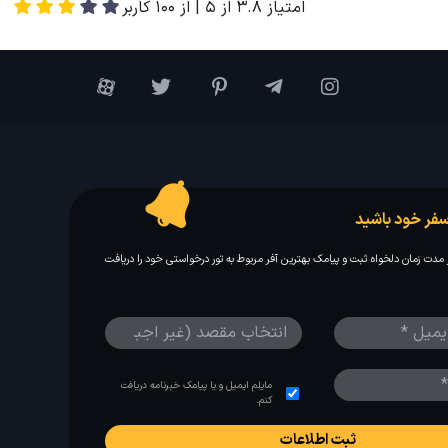
امتیاز
3.8
از
5
| از
100
کاربر
فر خود باشید
مدت زمان دلخواه ثبت و پیامک بهترین آفر مربوط به تور درخواستی خود را دریافت
مایلم ایمیل و یا پیامک خبرنامه دریافت
کنم.