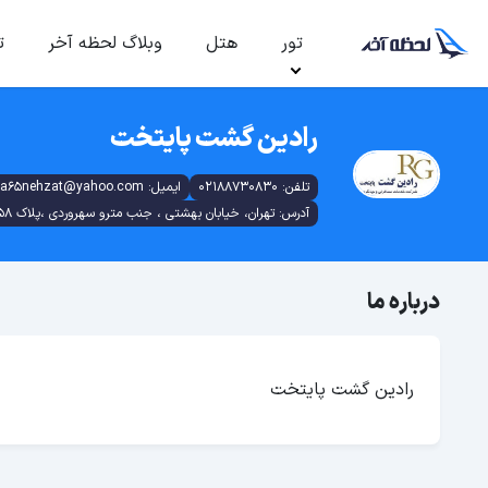
تور
هتل
وبلاگ لحظه آخر
ت
رادین گشت پایتخت
تلفن: 02188730830
ایمیل: hamidreza65nehzat@yahoo.com
آدرس: تهران، خیابان بهشتی ، جنب مترو سهروردی ،پلاک 158 ،طبقه 4 ،واحد 8
درباره ما
رادین گشت پایتخت