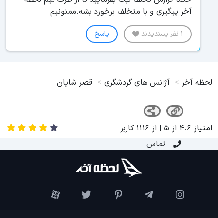
حتما گزارش تخلف ثبت بفرمایید تا از طرف تیم لحظه
آخر پیگیری و با متخلف برخورد بشه.ممنونیم
1 نفر پسندیدند
پاسخ
لحظه آخر
آژانس های گردشگری
قصر شایان
امتیاز
4.6
از
5
| از
1116
کاربر
تماس