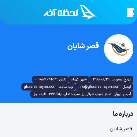
قصر شایان
تاریخ عضویت: 1398/08/29
شهر: تهران
تلفن: 02188464462
ایمیل: info@ghasreshayan.com
وب سایت: ghasreshayan.com
آدرس: تهران، ضلع جنوب شرقی پل سیدخندان، پلاک1366 طبقه اول
درباره ما
قصر شایان