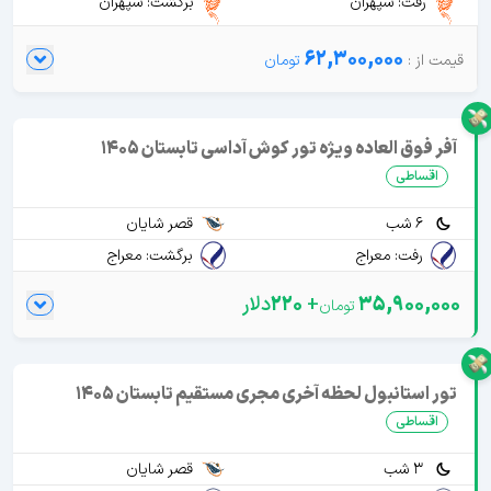
رفت: سپهران
برگشت: سپهران
62,300,000
آفر فوق العاده ویژه تور کوش آداسی تابستان 1405
اقساطی
6 شب
قصر شایان
رفت: معراج
برگشت: معراج
35,900,000
+
220
دلار
تور استانبول لحظه آخری مجری مستقیم تابستان 1405
اقساطی
3 شب
قصر شایان