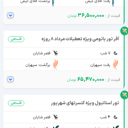
رفت: فلای کیش
برگشت: فلای کیش
36,500,000
آفر تور باتومی ویژه تعطیلات مرداد 8 روزه
اقساطی
7 شب
قصر شایان
رفت: سپهران
برگشت: سپهران
65,470,000
تور استانبول ویژه کنسرتهای شهریور
اقساطی
4 شب
قصر شایان