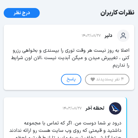
نظرات کاربران
درج نظر
دلیر
1403/08/27
اصلا به روز نیست هر وقت توری را بپسندی و بخواهی رزرو
کنی ، تغییرش میدن و میگن آبدیت نیست ،الان اون شرایط
را نداریم
4 نفر پسندیدند
پاسخ
لحظه آخر
1403/08/27
درود بر شما دوست من. اگر که تماس با مجموعه
داشتید و قیمتی که روی وب سایت هست رو ارائه ندادند