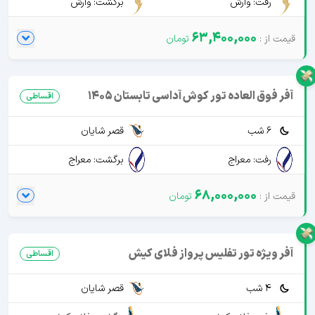
رفت: وارش
برگشت: وارش
63,400,000
آفر فوق العاده تور کوش آداسی تابستان 1405
اقساطی
6 شب
قصر شایان
رفت: معراج
برگشت: معراج
68,000,000
آفر ویژه تور تفلیس پرواز فلای کیش
اقساطی
4 شب
قصر شایان