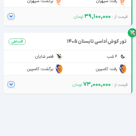
رفت: سپهران
برگشت: سپهران
39,100,000
تور کوش آداسی تابستان 1405
اقساطی
6 شب
قصر شایان
رفت: کاسپین
برگشت: کاسپین
73,000,000