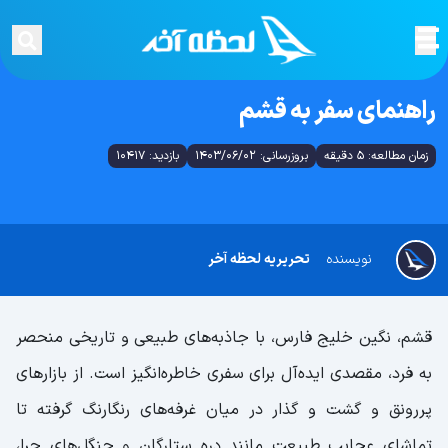
راهنمای سفر به قشم
زمان مطالعه: 5 دقیقه
بروزرسانی: 1403/06/02
بازدید: 10417
نویسنده
تحریریه لحظه آخر
قشم، نگین خلیج فارس، با جاذبه‌های طبیعی و تاریخی منحصر
به فرد، مقصدی ایده‌آل برای سفری خاطره‌انگیز است. از بازارهای
پررونق و گشت و گذار در میان غرفه‌های رنگارنگ گرفته تا
تماشای عجایب طبیعت مانند دره ستارگان و جنگل‌های حرا،