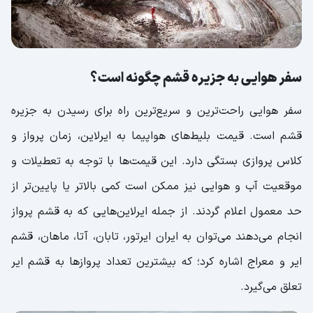
حمل و نقل در جزیره قشم به چه شکل است؟
تاکسی‌های قشم
اجاره ماشین در قشم
سفر هوایی به جزیره قشم چگونه است؟
اجاره ون در قشم
سفر هوایی راحت‌ترین و سریع‌ترین راه برای رسیدن به جزیره
بازارهای قشم، حس خرید در کنار سفر
قشم است. قیمت بلیط‌های هواپیما به ایرلاین، زمان پرواز و
سیتی سنتر 1 قشم
کلاس پروازی بستگی دارد. این قیمت‌ها با توجه به تعطیلات و
موقعیت آب و هوایی نیز ممکن است کمی بالاتر یا پایین‌تر از
سیتی سنتر 2 قشم
حد معمول اعلام گردند. از جمله ایرلاین‌هایی که به قشم پرواز
بازار پردیس قشم | راهنمای خرید در قشم
انجام می‌دهند می‌توان به ایران ایرتور، تابان، آتا، ماهان، قشم
بازار قدیم قشم | معرفی بازار های قشم
ایر و معراج اشاره کرد؛ که بیشترین تعداد پروازها به قشم ایر
بازار درگهان قشم | خرید ارزان و با کیفیت
تعلق می‌گیرد.