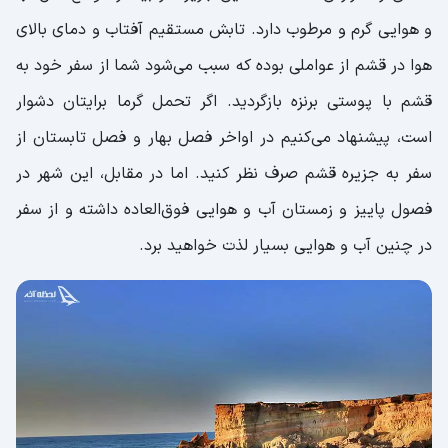
عکاسی
و هوایی گرم و مرطوب دارد. تابش مستقیم آفتاب و دمای بالای
جنگل حرا | جاذبه ای پر از شگفتی
هوا در قشم از عواملی بوده که سبب می‌شود شما از سفر خود به
غار نمکدان قشم | راهنمای مسافرت به قشم
قشم با پوستی برنزه بازگردید. اگر تحمل گرما برایتان دشوار
است، پیشنهاد می‌کنیم در اواخر فصل بهار و فصل تابستان از
مجموعه غار های خربس قشم
سفر به جزیره قشم صرف نظر کنید. اما در مقابل، این شهر در
دره معروف به ستارگان قشم
فصول پاییز و زمستان آب و هوایی فوق‌العاده داشته و از سفر
دره تندیس‌ها | پدیده ای طبیعی در خلیج
در چنین آب و هوایی بسیار لذت خواهید برد.
فارس
سد گوران قشم | راهنمای سفر قشم
معروف ترین سوغات قشم کدامند؟
گشت جزیره هنگام قشم
گشت جزیره هرمز قشم