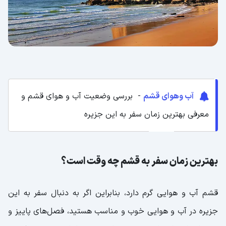
جاهای دیدنی جزیره هرمز کدامند؟
دره مجسمه‌های هرمز
قلعه پرتغالی‌ها یکی از دیدنی ترین جاها در
سفر به هرمز
دره سکوت | راهنمای سفر
آب وهوای قشم
- بررسی وضعیت آب و هوای قشم و
معدن خاک سرخ هرمز
معرفی بهترین زمان سفر به این جزیره
فرش خاکی هرمز
تفریحات قشم شامل چه چیزهایی است؟
بهترین زمان سفر به قشم چه وقت است؟
غواصی
پاراگلایدر قشم
قشم آب و هوایی گرم دارد، بنابراین اگر به دنبال سفر به این
قایق سواری
جزیره در آب و هوایی خوب و مناسب هستید، فصل‌های پاییز و