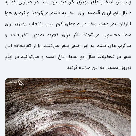
زمستان انتخاب‌های بهتری خواهند بود. اما در صورتی‌ که به
سافاری قشم | برای عاشقان ماشین سواری
دنبال
تور ارزان‌ قیمت
برای سفر به قشم می‌گردید و گرمای هوا
شاتل سواری
آزارتان نمی‌دهد، سفر در ماه‌های گرم سال انتخاب بهتری برای
بنانا سواری
شما محسوب می‌شوند. اگر برای تجربه نمودن تفریحات و
پاراسل | راهنمای تفریح در قشم
سرگرمی‌های قشم به این شهر سفر می‌کنید، بازار تفریحات این
شهر در تعطیلات سال نو بسیار داغ است و می‌توانید در ایام
فلای بورد | تفریحات پرهیجان قشم
نوروز رهسپار به این جزیره گردید.
راهنمای کامل پارک‌های قشم
پارک ساحلی و زیبای زیتون قشم
پارک کروکودیل قشم | نمایی از حیات وحش
باغ موزه گیاه شناسی | مملو از گونه های
شگفت انگیز گیاهان
موزه ژئوپارک قشم | راهنمای قشم گردی