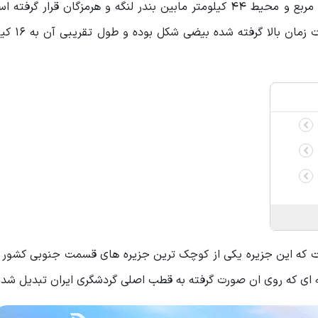
قسمت کرانه ی خلیج فارس با مساحتی حدود 91 کیلومتر مربع و محیط 44 کیلومتر مابین بندر لنگه و هرمزگان ق
هندسی جزیره که توسط دوربین های
که این جزیره یکی از کوچک ترین جزیره های قسمت جنوبی کشور ا
ه ای که روی ان صورت گرفته به قطب اصلی گردشگری ایران تبدیل شد