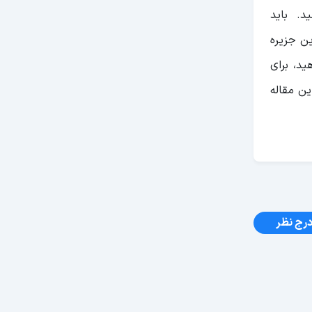
د. باید
ن جزیره
ید، برای
ین مقاله
رج نظر