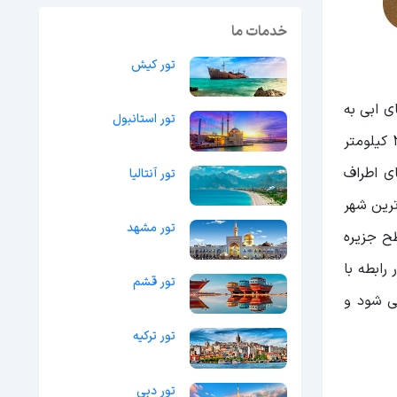
خدمات ما
تور کیش
ی ابی به
تور استانبول
شبه جزیره هایی نظیر هندورابی با 26 کیلومتر، خارک 18 کیلومتر، ابو موسی 174 کیلومتر، قشم 220 کیلومتر و بندر عباس 298 کیلومتر
ی اطراف
تور آنتالیا
ترین شهر
تور مشهد
ح جزیره
رابطه با
تور قشم
زیره محسوب می شود و
تور ترکیه
تور دبی