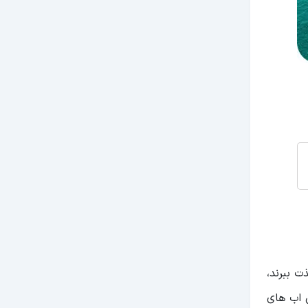
 ببرند،
 اب های