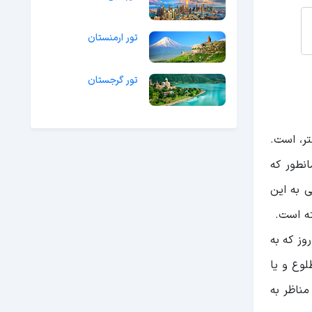
تور ارمنستان
تور گرجستان
الی و ساحل جنوبی عریض ترین قسمت جزیره با عرض حدود 6 کیلومتر، است.
نطور که
 به این
ته است.
ز که به
وع و یا
مناظر به