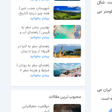
رار گرفته است. شکل
شهرستان عجب شیر |
 مخصوص و طی مدت زمان بالا گرفته شده بیضی شکل بوده و طول تقریبی آن به 16 کیلومتر می
همه چیز درباره {تاریخ،
بیشتر بخوانید
فرهنگ، جاذبه‌ها}
بهترین زمان سفر به
قبرس | راهنمای آب و
هوا و هزینه‌ها
بیشتر بخوانید
راهنمای سفر به کنیا در
آفریقا؛ از ویزا تا زمان
سفر
بیشتر بخوانید
راهنمای سفر به یونان |
شرایط و هزینه سفر +
بیشتر بخوانید
اطلاعات ضروری
یران می
محبوب ترین مقالات
ه است.
موقعیت جغرافیایی
کیش