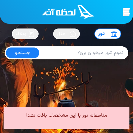
لحظه آخر
در
سفرت رو بساز !
تور
هتل
وبلاگ
جستجو
تور وان تیر
امتیاز
5
از
5
| از
100
کاربر
0 تور از 0 آژانس
لحظه آخر
تور
تور ترکیه
تور وان
تور وان تابستان
تور وان تیر
متاسفانه تور با این مشخصات یافت نشد!