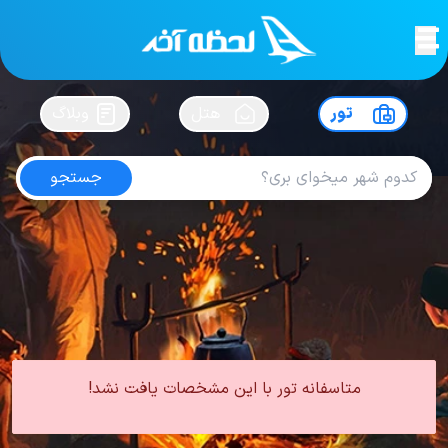
لحظه آخر
در
سفرت رو بساز !
تور
هتل
وبلاگ
جستجو
تور هتل هیلتون وان
امتیاز
4.6
از
5
| از
100
کاربر
0 تور از 0 آژانس
لحظه آخر
تور
تور ترکیه
تور وان
تور وان هتل 5 ستاره
تور هتل هیلتون وان
متاسفانه تور با این مشخصات یافت نشد!