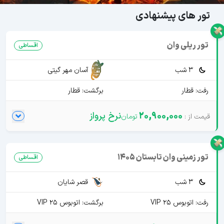
تور های پیشنهادی
تور ریلی وان
اقساطی
3 شب
آسان مهر گیتی
رفت: قطار
برگشت: قطار
20,900,000
نرخ پرواز
تور زمینی وان تابستان 1405
اقساطی
3 شب
قصر شایان
رفت: اتوبوس VIP 25
برگشت: اتوبوس VIP 25