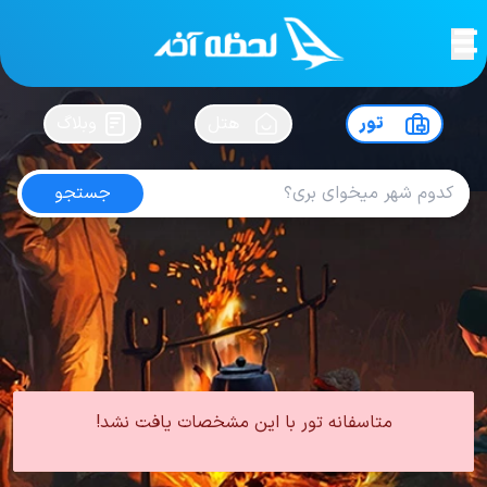
لحظه آخر
در
سفرت رو بساز !
تور
هتل
وبلاگ
جستجو
تور ترکیه اردیبهشت
امتیاز
3.9
از
5
| از
100
کاربر
0 تور از 0 آژانس
لحظه آخر
تور
تور ترکیه
تور ترکیه بهار
تور ترکیه اردیبهشت
متاسفانه تور با این مشخصات یافت نشد!