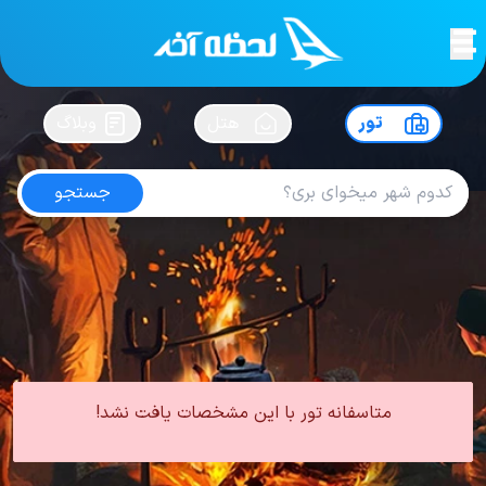
لحظه آخر
در
سفرت رو بساز !
تور
هتل
وبلاگ
جستجو
تور ترکیه از یزد
امتیاز
4.4
از
5
| از
100
کاربر
0 تور از 0 آژانس
لحظه آخر
تور
تور ترکیه
تور ترکیه از یزد
متاسفانه تور با این مشخصات یافت نشد!