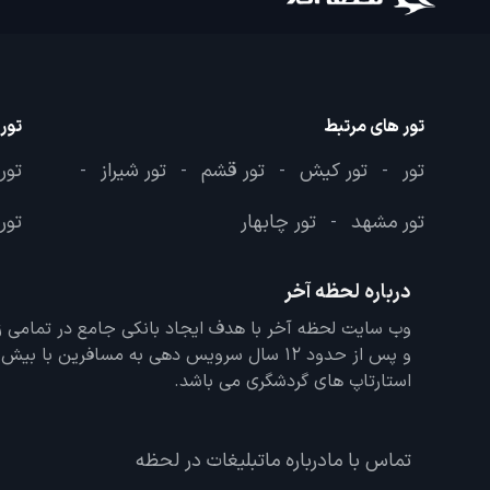
تور های مرتبط
تور
تور
تور کیش
تور قشم
تور شیراز
تور
-
-
-
-
تور مشهد
تور چابهار
تور 
-
درباره لحظه آخر
و پس از حدود 12 سال سرویس دهی به مسافرین با
استارتاپ های گردشگری می باشد.
تماس با ما
درباره ما
تبلیغات در لحظه