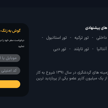
 های پیشنهادی
گوش به زنگ س
 داخلی
تور ترکیه
تور استانبول
-
-
-
درخواست سفر خود را در 
نمایید
آنتالیا
تور تایلند
تور دبی
-
-
وب سایت لحظه آخر با هدف ایجاد بانکی جامع در تمامی زمینه های گردشگری در سال 1391 شروع به کار
 بیش از یک میلیون کاربر عضو یکی از پربازدید ترین