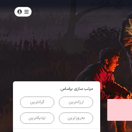
امتیاز
4.2
از
5
| از
100
کاربر
مرتب سازی براساس
ارزانترین
گرانترین
به‌روزترین
نزدیکترین