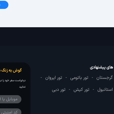
د
 های پیشنهادی
گوش به زنگ س
 گرجستان
تور باتومی
تور ایروان
-
-
-
درخواست سفر خود را در 
نمایید
 استانبول
تور کیش
تور دبی
-
-