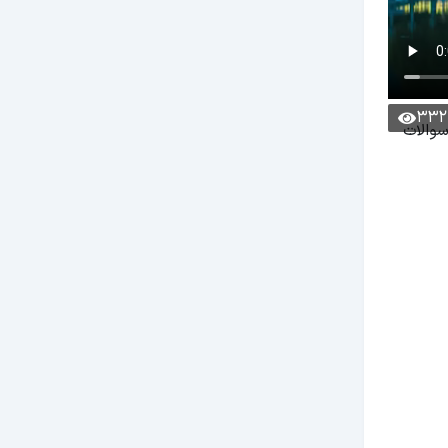
332
سوالات