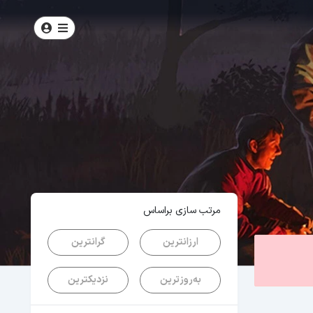
امتیاز
5
از
5
| از
100
کاربر
مرتب سازی براساس
ارزانترین
گرانترین
به‌روزترین
نزدیکترین