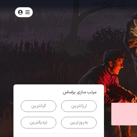
امتیاز
5
از
5
| از
100
کاربر
مرتب سازی براساس
ارزانترین
گرانترین
به‌روزترین
نزدیکترین