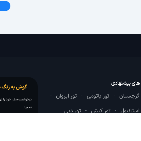
د
 های پیشنهادی
گوش به زنگ س
 گرجستان
تور باتومی
تور ایروان
-
-
-
درخواست سفر خود را در 
نمایید
 استانبول
تور کیش
تور دبی
-
-