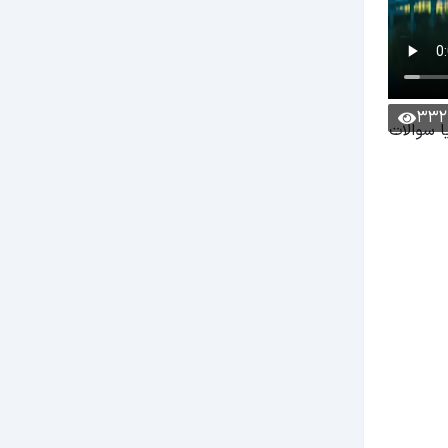
332
ا سوالات