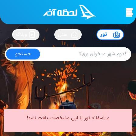
لحظه آخر
در
سفرت رو بساز !
تور
هتل
وبلاگ
جستجو
تور شیراز مرداد
امتیاز
5
از
5
| از
100
کاربر
0 تور از 0 آژانس
لحظه آخر
تور
تور داخلی
تور شیراز
تور شیراز تابستان
تور شیراز مرداد
متاسفانه تور با این مشخصات یافت نشد!