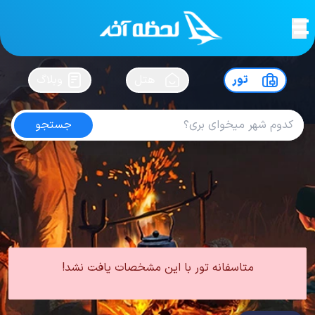
لحظه آخر
در
سفرت رو بساز !
تور
هتل
وبلاگ
جستجو
تور شیراز بهار
امتیاز
4.9
از
5
| از
102
کاربر
0 تور از 0 آژانس
لحظه آخر
تور
تور داخلی
تور شیراز
تور شیراز بهار
متاسفانه تور با این مشخصات یافت نشد!