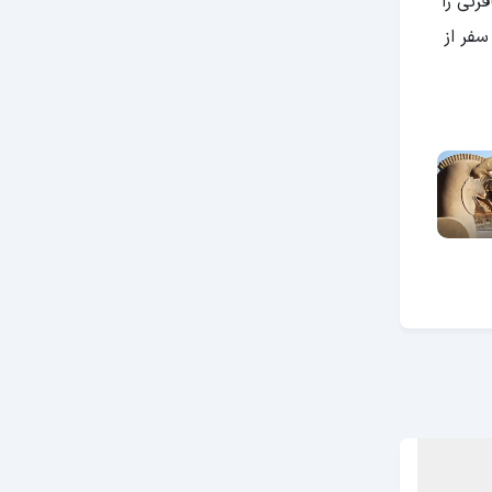
رتی را
سفر از