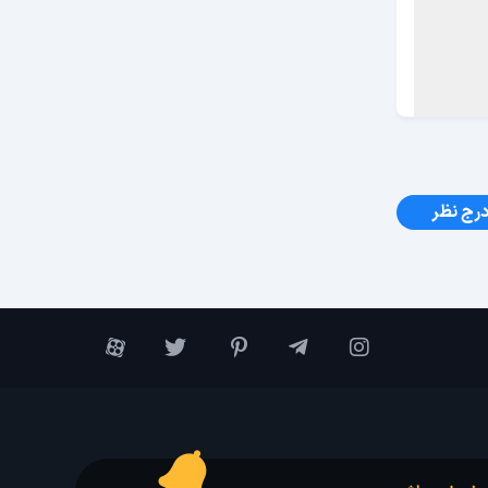
رج نظر