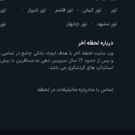
تور
تور کیش
تور قشم
تور شیراز
تور
-
-
-
-
تور مشهد
تور چابهار
تور 
-
درباره لحظه آخر
و پس از حدود 12 سال سرویس دهی به مسافرین با
استارتاپ های گردشگری می باشد.
تماس با ما
درباره ما
تبلیغات در لحظه