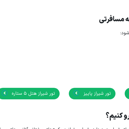
مه مسافرتی
شود:
تور شیراز پاییز
تور شیراز هتل 5 ستاره
رو کنیم؟