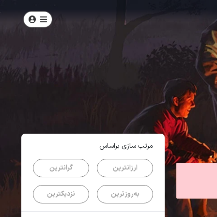
امتیاز
4.3
از
5
| از
103
کاربر
مرتب سازی براساس
ارزانترین
گرانترین
به‌روزترین
نزدیکترین