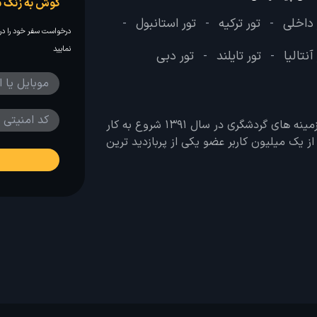
گوش به زنگ س
 داخلی
تور ترکیه
تور استانبول
-
-
-
درخواست سفر خود را در 
نمایید
آنتالیا
تور تایلند
تور دبی
-
-
وب سایت لحظه آخر با هدف ایجاد بانکی جامع در تمامی زمینه های گردشگری در سال 1391 شروع به کار
 بیش از یک میلیون کاربر عضو یکی از پربازدید ترین