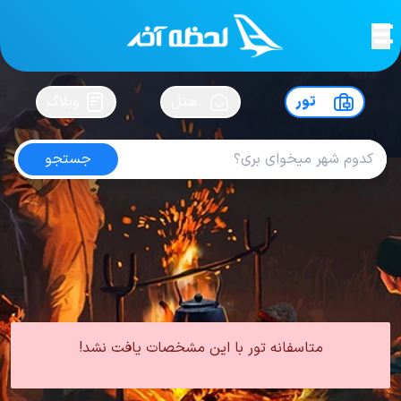
لحظه آخر
در
سفرت رو بساز !
تور
هتل
وبلاگ
جستجو
تور شیراز هتل 5 ستاره
امتیاز
4.6
از
5
| از
102
کاربر
0 تور از 0 آژانس
لحظه آخر
تور
تور داخلی
تور شیراز
تور شیراز هتل 5 ستاره
متاسفانه تور با این مشخصات یافت نشد!