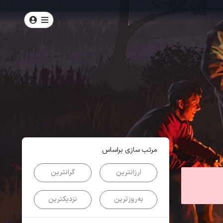
امتیاز
4.9
از
5
| از
102
کاربر
مرتب سازی براساس
ارزانترین
گرانترین
به‌روزترین
نزدیکترین