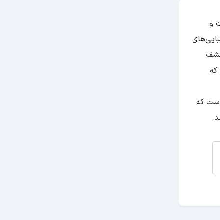
 و
بایی‌های
کشف
که
 است که
د.