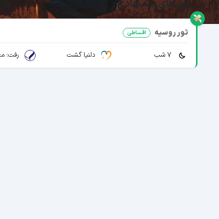
تور های پیشنهادی
تور روسیه
اقساطی
7 شب
دلنیا گشت
رفت: مع