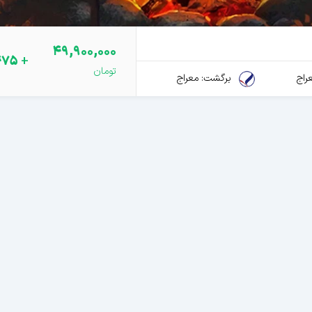
49,900,000
475
+
راج
برگشت: معراج