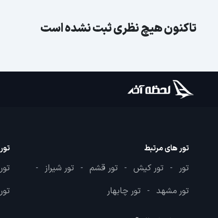
تاکنون هیچ نظری ثبت نشده است
تور های مرتبط
تور
تور
تور کیش
تور قشم
تور شیراز
تور
-
-
-
-
تور مشهد
تور چابهار
تور 
-