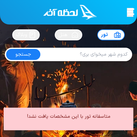
لحظه آخر
در
سفرت رو بساز !
تور
هتل
وبلاگ
جستجو
تور روسیه از اصفهان
امتیاز
4.6
از
5
| از
102
کاربر
0 تور از 0 آژانس
لحظه آخر
تور
تور روسیه
تور روسیه از اصفهان
متاسفانه تور با این مشخصات یافت نشد!