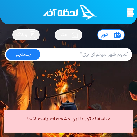
لحظه آخر
در
سفرت رو بساز !
تور
هتل
وبلاگ
جستجو
تور روسیه آذر
امتیاز
4.2
از
5
| از
100
کاربر
0 تور از 0 آژانس
لحظه آخر
تور
تور روسیه
تور روسیه پاییز
تور روسیه آذر
متاسفانه تور با این مشخصات یافت نشد!