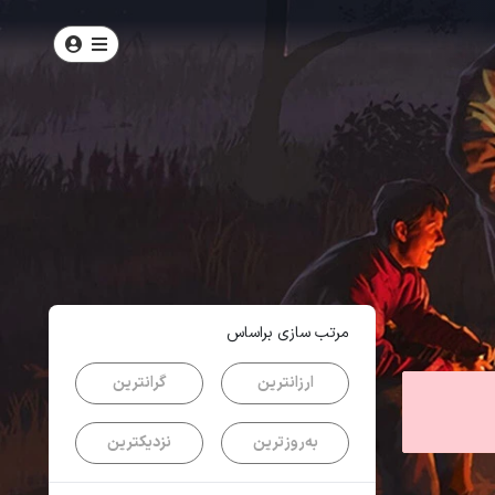
امتیاز
4.1
از
5
| از
102
کاربر
مرتب سازی براساس
ارزانترین
گرانترین
به‌روزترین
نزدیکترین