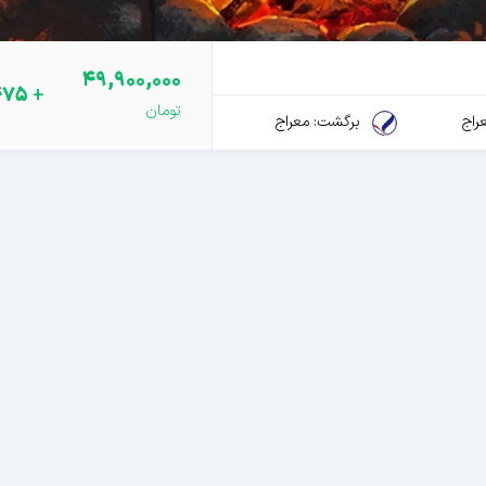
49,900,000
475
+
راج
برگشت: معراج