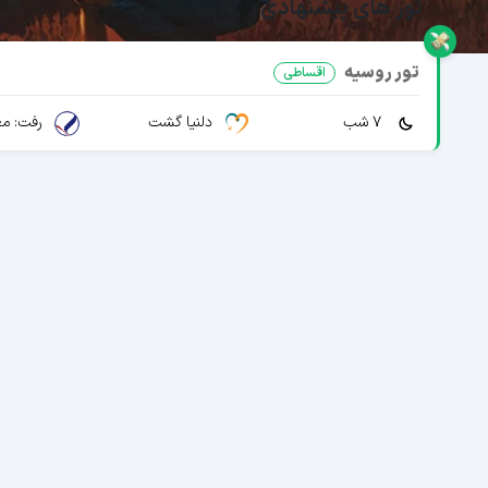
تور های پیشنهادی
تور روسیه
اقساطی
7 شب
دلنیا گشت
رفت: مع