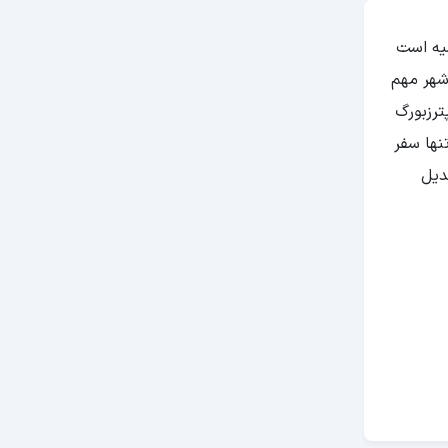
یه است
شهر مهم
ترزبورگ
نها سفر
دیل