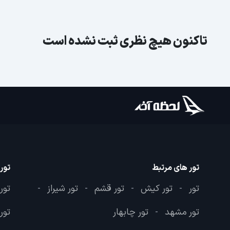
تاکنون هیچ نظری ثبت نشده است
تور های مرتبط
تور
تور
تور کیش
تور قشم
تور شیراز
تور
-
-
-
-
تور مشهد
تور چابهار
تور 
-