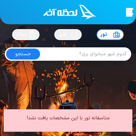
لحظه آخر
در
سفرت رو بساز !
تور
هتل
وبلاگ
جستجو
تور قشم بهمن
امتیاز
4.4
از
5
| از
100
کاربر
0 تور از 0 آژانس
لحظه آخر
تور
تور داخلی
تور قشم
تور قشم زمستان
تور قشم بهمن
متاسفانه تور با این مشخصات یافت نشد!