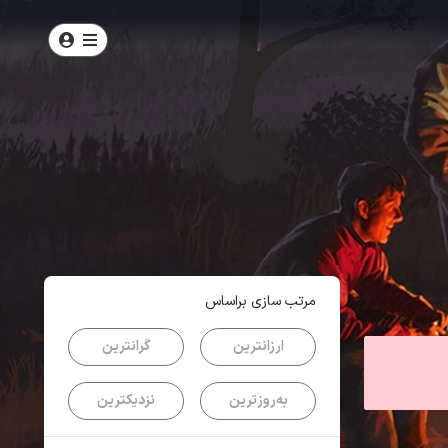
امتیاز
4.7
از
5
| از
103
کاربر
مرتب سازی براساس
ارزانترین
گرانترین
به‌روزترین
نزدیکترین