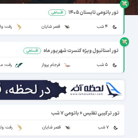
تور باتومی تابستان 1405
اقساطی
4 شب
قصر شایان
رفت: وا
تور استانبول ویژه کنسرت شهریور ماه
اقساطی
5 شب
فرجام پرواز
رفت: ما
تور ترکیبی تفلیس + باتومی 7 شب
7 شب
قصر شایان
رفت: وا