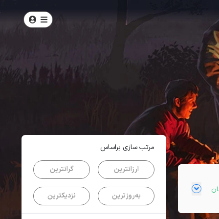
امتیاز
4.8
از
5
| از
102
کاربر
مرتب سازی براساس
ارزانترین
گرانترین
به‌روزترین
نزدیکترین