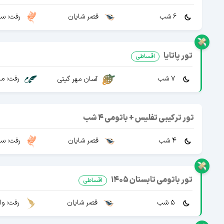
6 شب
قصر شایان
رفت: سپ
تور پاتایا
اقساطی
7 شب
رفت: ما
آسان مهر گیتی
تور ترکیبی تفلیس + باتومی 4 شب
4 شب
قصر شایان
رفت: سپ
تور باتومی تابستان 1405
اقساطی
5 شب
قصر شایان
رفت: وا