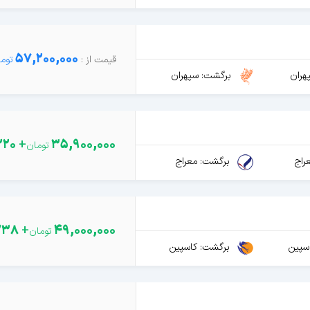
57,200,000
هران
برگشت: سپهران
220
+
35,900,000
راج
برگشت: معراج
238
+
49,000,000
سپین
برگشت: کاسپین