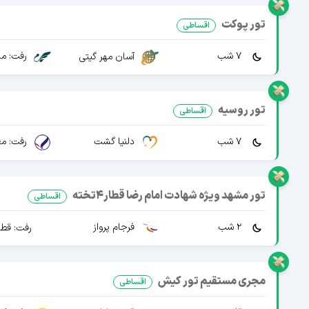
تور پوکت
اقساطی
7 شب
رفت: ما
آسان مهر گیتی
تور روسیه
اقساطی
7 شب
دلنیا گشت
رفت: مع
تور مشهد ویژه شهادت امام رضا قطار4تخته
اقساطی
2 شب
فرجام پرواز
رفت: قطار 4 تخته 
مجری مستقیم تور کیش
اقساطی