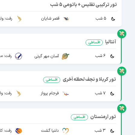
تور ترکیبی تفلیس + باتومی 5 شب
5 شب
قصر شایان
رفت: وا
آنتالیا
اقساطی
6 شب
رفت: مع
آسان مهر گیتی
تور کربلا و نجف لحظه آخری
اقساطی
7 شب
فرجام پرواز
رفت: وا
تور ارمنستان
اقساطی
3 شب
دلنیا گشت
رفت: کا