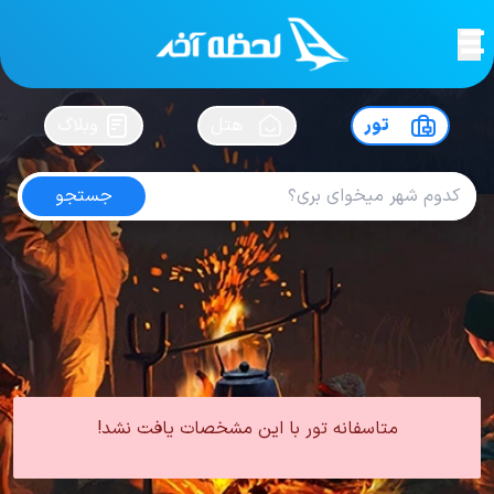
لحظه آخر
در
سفرت رو بساز !
تور
هتل
وبلاگ
جستجو
تور قشم هتل سه ستاره
امتیاز
4.7
از
5
| از
102
کاربر
0 تور از 0 آژانس
لحظه آخر
تور
تور داخلی
تور قشم
تور قشم هتل سه ستاره
متاسفانه تور با این مشخصات یافت نشد!