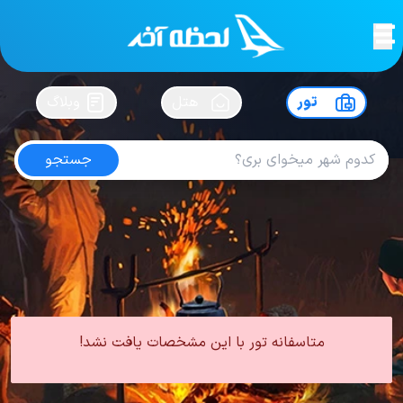
لحظه آخر
در
سفرت رو بساز !
تور
هتل
وبلاگ
جستجو
تور پوکت تابستان
امتیاز
4.5
از
5
| از
102
کاربر
0 تور از 0 آژانس
لحظه آخر
تور
تور تایلند
تور پوکت
تور پوکت تابستان
متاسفانه تور با این مشخصات یافت نشد!