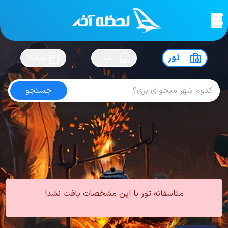
لحظه آخر
در
سفرت رو بساز !
تور
هتل
وبلاگ
جستجو
تور ترکیه نوروز
امتیاز
4.6
از
5
| از
102
کاربر
0 تور از 0 آژانس
لحظه آخر
تور
تور نوروز
تور ترکیه نوروز
متاسفانه تور با این مشخصات یافت نشد!