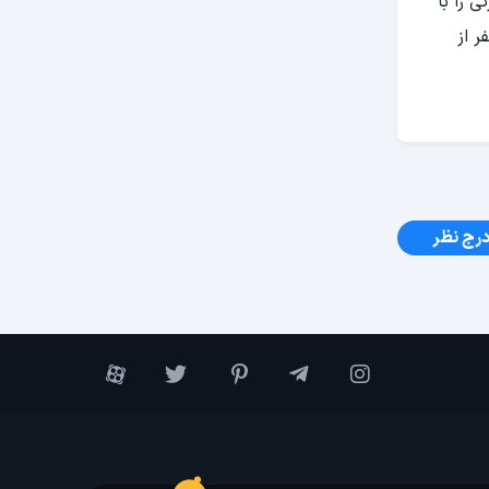
 را با
ر از
رج نظر