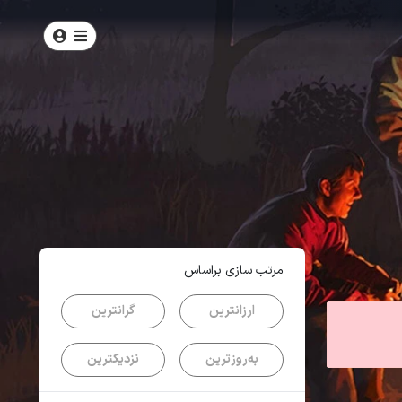
امتیاز
4.5
از
5
| از
101
کاربر
مرتب سازی براساس
ارزانترین
گرانترین
به‌روزترین
نزدیکترین