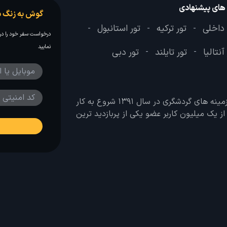
 های پیشنهادی
گوش به زنگ س
 داخلی
تور ترکیه
تور استانبول
-
-
-
درخواست سفر خود را در 
نمایید
آنتالیا
تور تایلند
تور دبی
-
-
وب سایت لحظه آخر با هدف ایجاد بانکی جامع در تمامی زمینه های گردشگری در سال 1391 شروع به کار
 بیش از یک میلیون کاربر عضو یکی از پربازدید ترین