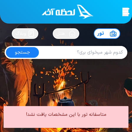
لحظه آخر
در
سفرت رو بساز !
تور
هتل
وبلاگ
جستجو
تور مشهد اسفند
امتیاز
5
از
5
| از
100
کاربر
0 تور از 0 آژانس
لحظه آخر
تور
تور داخلی
تور مشهد
تور مشهد زمستان
تور مشهد اسفند
متاسفانه تور با این مشخصات یافت نشد!