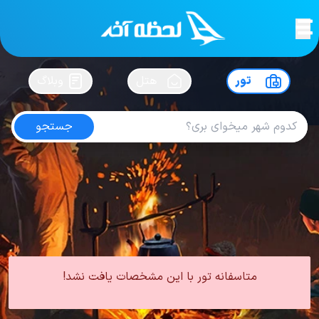
لحظه آخر
در
سفرت رو بساز !
تور
هتل
وبلاگ
جستجو
تور مشهد اردیبهشت
امتیاز
5
از
5
| از
100
کاربر
0 تور از 0 آژانس
لحظه آخر
تور
تور داخلی
تور مشهد
تور مشهد بهار
تور مشهد اردیبهشت
متاسفانه تور با این مشخصات یافت نشد!