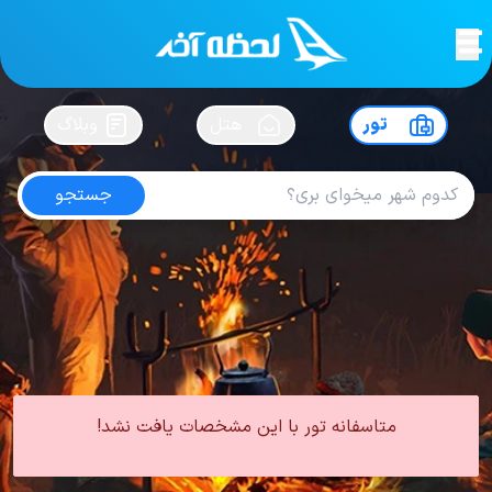
لحظه آخر
در
سفرت رو بساز !
تور
هتل
وبلاگ
جستجو
تور مشهد فروردین
امتیاز
5
از
5
| از
100
کاربر
0 تور از 0 آژانس
لحظه آخر
تور
تور داخلی
تور مشهد
تور مشهد بهار
تور مشهد فروردین
متاسفانه تور با این مشخصات یافت نشد!