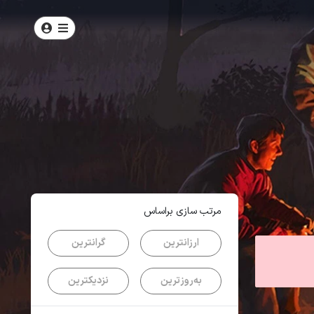
امتیاز
4.3
از
5
| از
100
کاربر
مرتب سازی براساس
ارزانترین
گرانترین
به‌روزترین
نزدیکترین