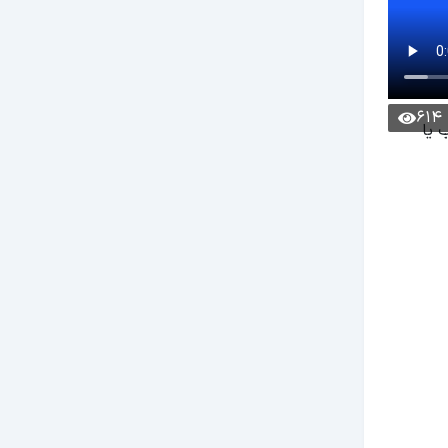
614
 یا