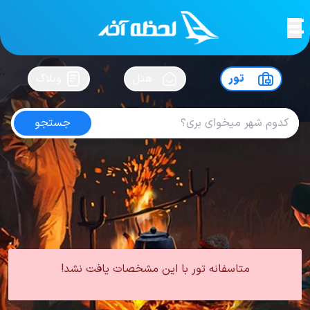
لحظه آخر
در
سفرت رو بساز !
تور
هتل
وبلاگ
جستجو
تور مشهد با قطار
امتیاز
4.3
از
5
| از
106
کاربر
0 تور از 0 آژانس
لحظه آخر
تور
تور داخلی
تور مشهد
تور زمینی مشهد
تور مشهد با قطار
متاسفانه تور با این مشخصات یافت نشد!