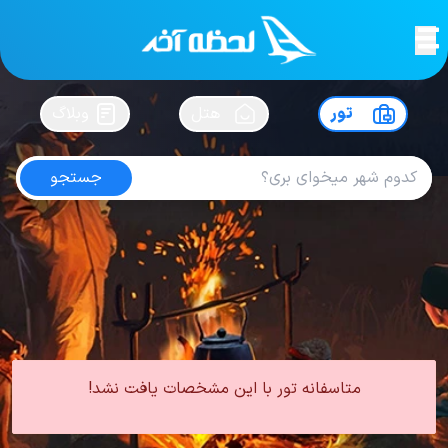
لحظه آخر
در
سفرت رو بساز !
تور
هتل
وبلاگ
جستجو
تور مشهد از خرم آباد
امتیاز
4.7
از
5
| از
103
کاربر
0 تور از 0 آژانس
لحظه آخر
تور
تور داخلی
تور مشهد
تور مشهد از خرم آباد
متاسفانه تور با این مشخصات یافت نشد!