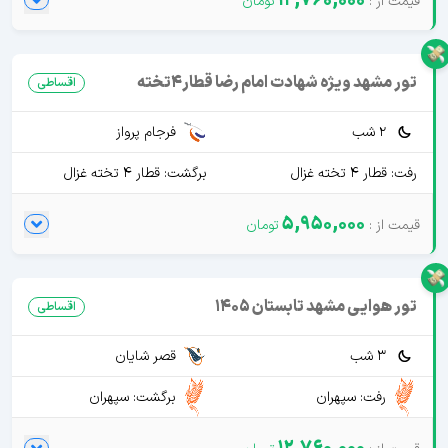
12,760,000
تور مشهد ویژه شهادت امام رضا قطار4تخته
اقساطی
2 شب
فرجام پرواز
رفت: قطار 4 تخته غزال
برگشت: قطار 4 تخته غزال
5,950,000
تور هوایی مشهد تابستان 1405
اقساطی
3 شب
قصر شایان
رفت: سپهران
برگشت: سپهران