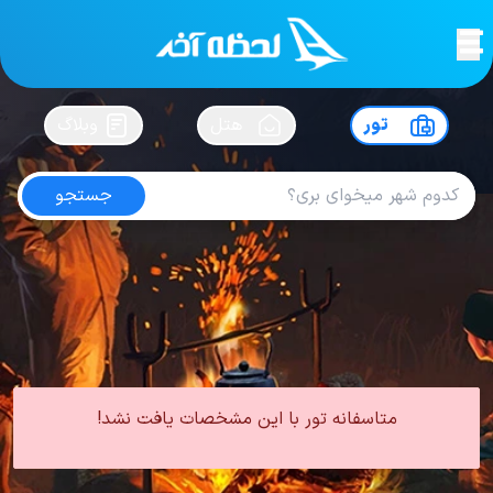
لحظه آخر
در
سفرت رو بساز !
تور
هتل
وبلاگ
جستجو
تور مشهد از کرج
امتیاز
4.7
از
5
| از
102
کاربر
0 تور از 0 آژانس
لحظه آخر
تور
تور داخلی
تور مشهد
تور مشهد از کرج
متاسفانه تور با این مشخصات یافت نشد!