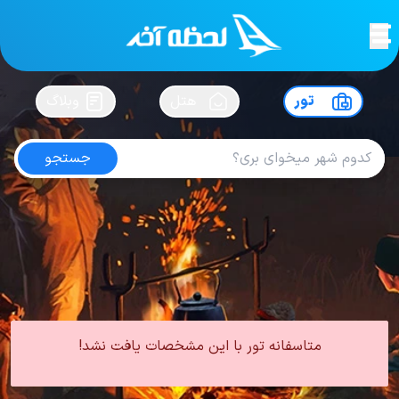
لحظه آخر
در
سفرت رو بساز !
تور
هتل
وبلاگ
جستجو
تور مشهد از همدان
امتیاز
4.2
از
5
| از
102
کاربر
0 تور از 0 آژانس
لحظه آخر
تور
تور داخلی
تور مشهد
تور مشهد از همدان
متاسفانه تور با این مشخصات یافت نشد!