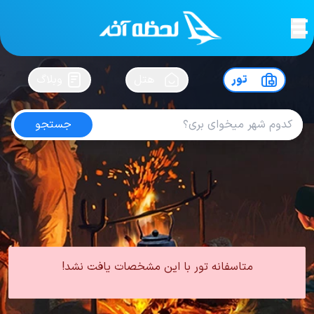
لحظه آخر
در
سفرت رو بساز !
تور
هتل
وبلاگ
جستجو
تور مشهد از اراک
امتیاز
4.5
از
5
| از
125
کاربر
0 تور از 0 آژانس
لحظه آخر
تور
تور داخلی
تور مشهد
تور مشهد از اراک
متاسفانه تور با این مشخصات یافت نشد!