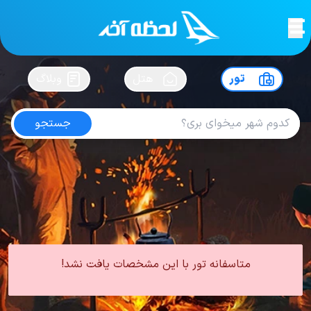
لحظه آخر
در
سفرت رو بساز !
تور
هتل
وبلاگ
جستجو
تور مشهد از اهواز
امتیاز
4.9
از
5
| از
102
کاربر
0 تور از 0 آژانس
لحظه آخر
تور
تور داخلی
تور مشهد
تور مشهد از اهواز
متاسفانه تور با این مشخصات یافت نشد!