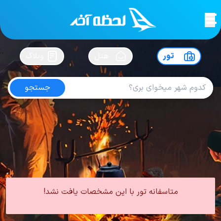
لحظه آخر
در
سفرت رو بساز !
تور
هتل
وبلاگ
جستجو
تور مشهد هتل عماد
امتیاز
5
از
5
| از
100
کاربر
0 تور از 0 آژانس
لحظه آخر
تور
تور داخلی
تور مشهد
تور مشهد هتل چهار ستاره
تور مشهد هتل عماد
متاسفانه تور با این مشخصات یافت نشد!