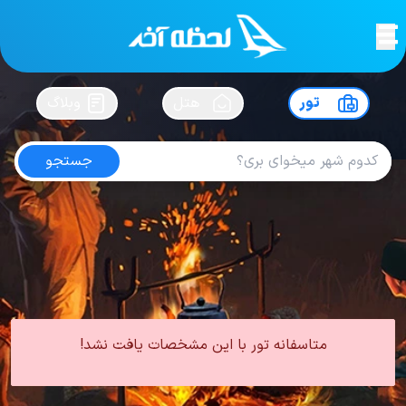
لحظه آخر
در
سفرت رو بساز !
تور
هتل
وبلاگ
جستجو
تور مالزی از شیراز
امتیاز
4.2
از
5
| از
102
کاربر
0 تور از 0 آژانس
لحظه آخر
تور
تور مالزی
تور مالزی از شیراز
متاسفانه تور با این مشخصات یافت نشد!